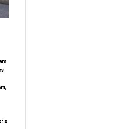
sam
es
g
am,
oris